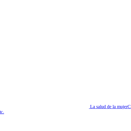
La salud de la mujer
C
tc.