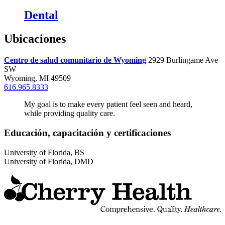
Dental
Ubicaciones
Centro de salud comunitario de Wyoming
2929 Burlingame Ave
SW
Wyoming, MI 49509
616.965.8333
My goal is to make every patient feel seen and heard,
while providing quality care.
Educación, capacitación y certificaciones
University of Florida, BS
University of Florida, DMD
I
a
C
H
d
i