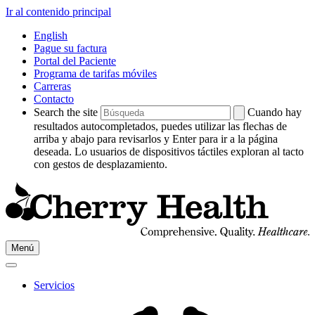
Ir al contenido principal
English
Pague su factura
Portal del Paciente
Programa de tarifas móviles
Carreras
Contacto
Search the site
Cuando hay
resultados autocompletados, puedes utilizar las flechas de
arriba y abajo para revisarlos y Enter para ir a la página
deseada. Lo usuarios de dispositivos táctiles exploran al tacto
con gestos de desplazamiento.
Ir
Menú
a
Cherry
HealthPágina
Servicios
de
inicio