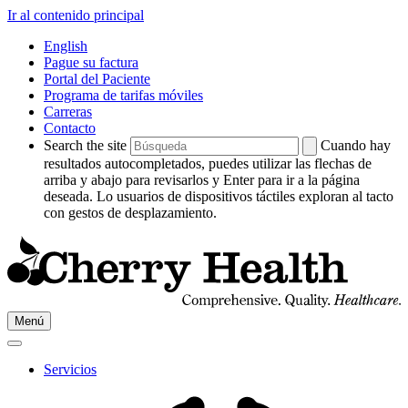
Ir al contenido principal
English
Pague su factura
Portal del Paciente
Programa de tarifas móviles
Carreras
Contacto
Search the site
Cuando hay
resultados autocompletados, puedes utilizar las flechas de
arriba y abajo para revisarlos y Enter para ir a la página
deseada. Lo usuarios de dispositivos táctiles exploran al tacto
con gestos de desplazamiento.
Ir
Menú
a
Cherry
HealthPágina
Servicios
de
inicio