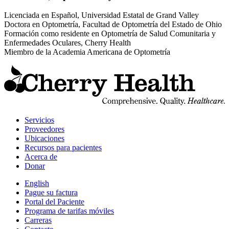
Licenciada en Español, Universidad Estatal de Grand Valley
Doctora en Optometría, Facultad de Optometría del Estado de Ohio
Formación como residente en Optometría de Salud Comunitaria y
Enfermedades Oculares, Cherry Health
Miembro de la Academia Americana de Optometría
I
a
C
H
d
i
Servicios
d
Proveedores
l
Ubicaciones
e
Recursos para pacientes
Acerca de
Donar
English
Pague su factura
Portal del Paciente
Programa de tarifas móviles
Carreras