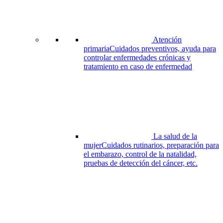
la
empresa
Atención
primaria
Cuidados preventivos, ayuda para
controlar enfermedades crónicas y
tratamiento en caso de enfermedad
La salud de la
mujer
Cuidados rutinarios, preparación para
el embarazo, control de la natalidad,
pruebas de detección del cáncer, etc.