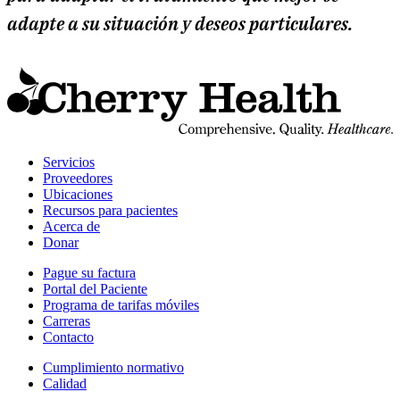
adapte a su situación y deseos particulares.
I
a
C
H
d
i
Servicios
d
Proveedores
l
Ubicaciones
e
Recursos para pacientes
Acerca de
Donar
Pague su factura
Portal del Paciente
Programa de tarifas móviles
Carreras
Contacto
Cumplimiento normativo
Calidad