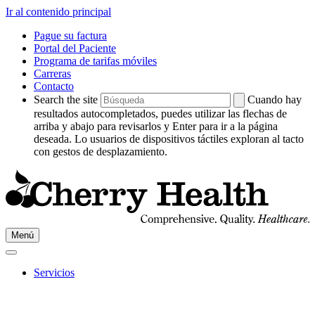
Ir al contenido principal
Pague su factura
Portal del Paciente
Programa de tarifas móviles
Carreras
Contacto
Search the site
Cuando hay
resultados autocompletados, puedes utilizar las flechas de
arriba y abajo para revisarlos y Enter para ir a la página
deseada. Lo usuarios de dispositivos táctiles exploran al tacto
con gestos de desplazamiento.
Ir
Menú
a
Cherry
HealthPágina
Servicios
de
inicio
de