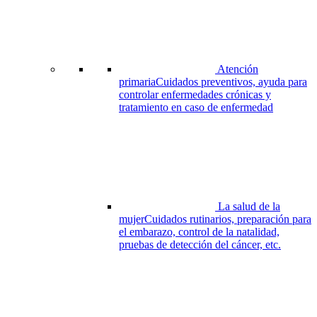
de
la
empresa
Atención
primaria
Cuidados preventivos, ayuda para
controlar enfermedades crónicas y
tratamiento en caso de enfermedad
La salud de la
mujer
Cuidados rutinarios, preparación para
el embarazo, control de la natalidad,
pruebas de detección del cáncer, etc.