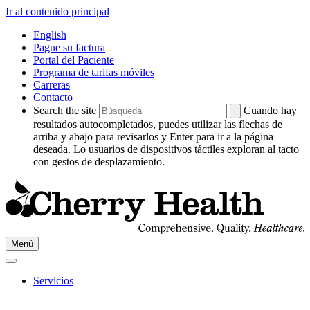
Ir al contenido principal
English
Pague su factura
Portal del Paciente
Programa de tarifas móviles
Carreras
Contacto
Search the site
Cuando hay
resultados autocompletados, puedes utilizar las flechas de
arriba y abajo para revisarlos y Enter para ir a la página
deseada. Lo usuarios de dispositivos táctiles exploran al tacto
con gestos de desplazamiento.
Ir
Menú
a
Cherry
HealthPágina
Servicios
de
inicio