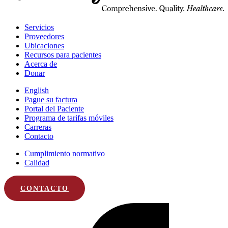
H
d
i
Servicios
d
Proveedores
l
Ubicaciones
e
Recursos para pacientes
Acerca de
Donar
English
Pague su factura
Portal del Paciente
Programa de tarifas móviles
Carreras
Contacto
Cumplimiento normativo
Calidad
CONTACTO