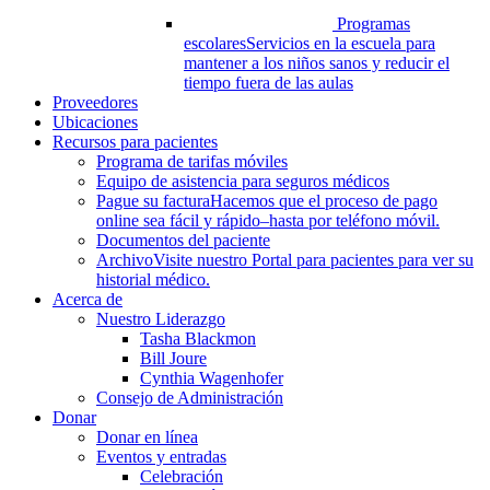
Programas
escolares
Servicios en la escuela para
mantener a los niños sanos y reducir el
tiempo fuera de las aulas
Proveedores
Ubicaciones
Recursos para pacientes
Programa de tarifas móviles
Equipo de asistencia para seguros médicos
Pague su factura
Hacemos que el proceso de pago
online sea fácil y rápido–hasta por teléfono móvil.
Documentos del paciente
Archivo
Visite nuestro Portal para pacientes para ver su
historial médico.
Acerca de
Nuestro Liderazgo
Tasha Blackmon
Bill Joure
Cynthia Wagenhofer
Consejo de Administración
Donar
Donar en línea
Eventos y entradas
Celebración